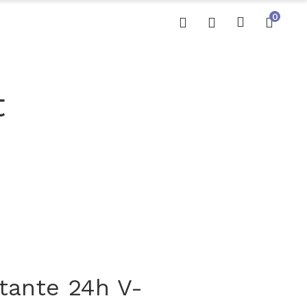
0
t
tante 24h V-