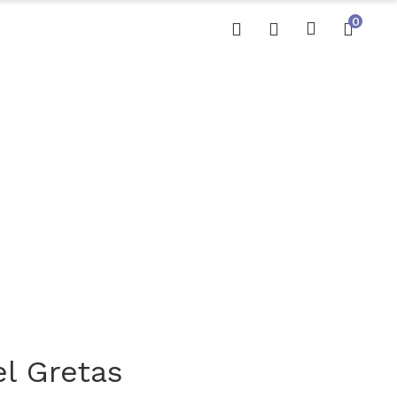
0
l Gretas