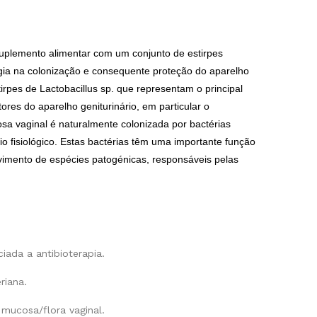
uplemento alimentar com um conjunto de estirpes
gia na colonização e consequente proteção do aparelho
stirpes de Lactobacillus sp. que representam o principal
res do aparelho geniturinário, em particular o
osa vaginal é naturalmente colonizada por bactérias
io fisiológico. Estas bactérias têm uma importante função
vimento de espécies patogénicas, responsáveis pelas
iada a antibioterapia.
riana.
 mucosa/flora vaginal.