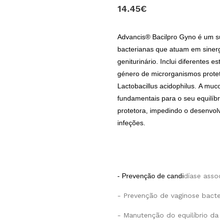
14.45€
Advancis® Bacilpro Gyno é um s
bacterianas que atuam em siner
geniturinário. Inclui diferentes e
género de microrganismos proteto
Lactobacillus acidophilus. A muc
fundamentais para o seu equilíbr
protetora, impedindo o desenvol
infeções.
- Prevenção de candi
díase assoc
- Prevenção de vaginose bacte
- Manutenção do equilíbrio da