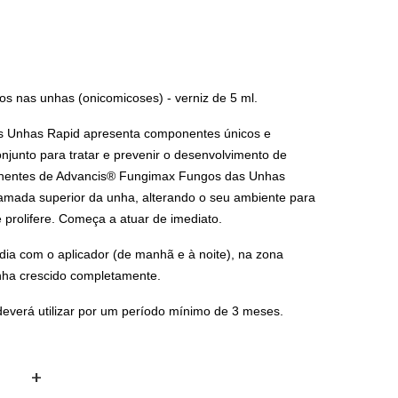
s nas unhas (onicomicoses) - verniz de 5 ml.
 Unhas Rapid apresenta componentes únicos e
junto para tratar e prevenir o desenvolvimento de
nentes de Advancis® Fungimax Fungos das Unhas
amada superior da unha, alterando o seu ambiente para
 prolifere. Começa a atuar de imediato.
dia com o aplicador (de manhã e à noite), na zona
nha crescido completamente.
deverá utilizar por um período mínimo de 3 meses.
+