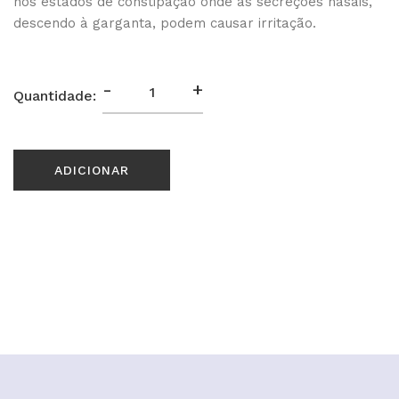
nos estados de constipação onde as secreções nasais,
descendo à garganta, podem causar irritação.
-
+
Quantidade:
ADICIONAR