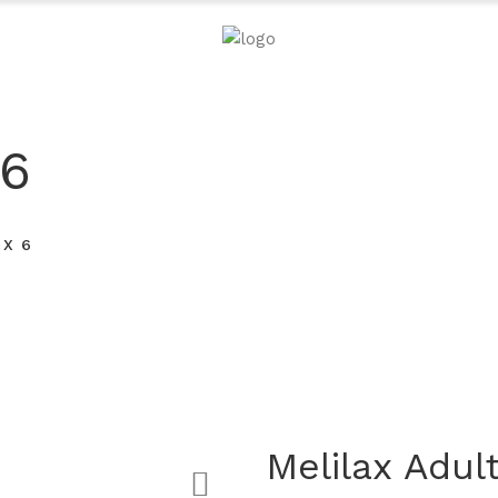
 6
t X 6
Melilax Adult