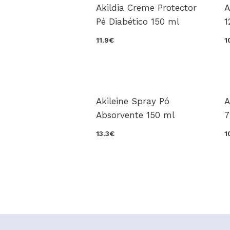
Akildia Creme Protector
A
Pé Diabético 150 ml
1
11.9€
1
Akileine Spray Pó
A
Absorvente 150 ml
7
13.3€
1