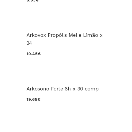
9.95€
Arkovox Propólis Mel e Limão x
24
10.45€
Arkosono Forte 8h x 30 comp
19.65€