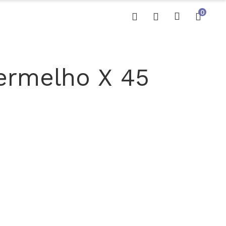
0
ermelho X 45