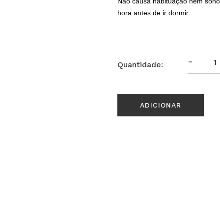
Não causa habituação nem sonol
hora antes de ir dormir.
-
Quantidade:
ADICIONAR