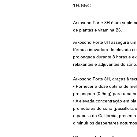
19.65€
Arkosono Forte 8H é um suplemen
de plantas e vitamina B6.
Arkosono Forte 8H assegura um 
fórmula inovadora de elevada co
prolongada durante 8 horas e ex
relaxantes e adjuvantes do sono
Arkosono Forte 8H, graças à te
• Fornecer a dose óptima de mel
prolongada (0,9mg) para uma noi
• A elevada concentração em pla
promotoras do sono
(passiflora 
e papoila da Califórnia, present
diminuir os despertares noturno