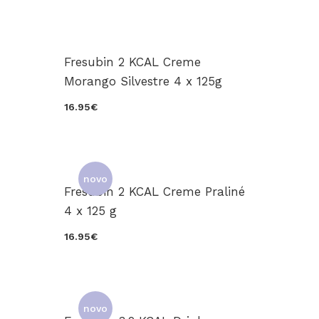
Fresubin 2 KCAL Creme
Morango Silvestre 4 x 125g
16.95€
novo
Fresubin 2 KCAL Creme Praliné
0
4 x 125 g
16.95€
novo