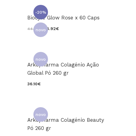
-20%
Biocyte Glow Rose x 60 Caps
35.92€
44.90€
novo
novo
Arkopharma Colagénio Ação
Global Pó 260 gr
36.10€
novo
Arkopharma Colagénio Beauty
Pó 260 gr