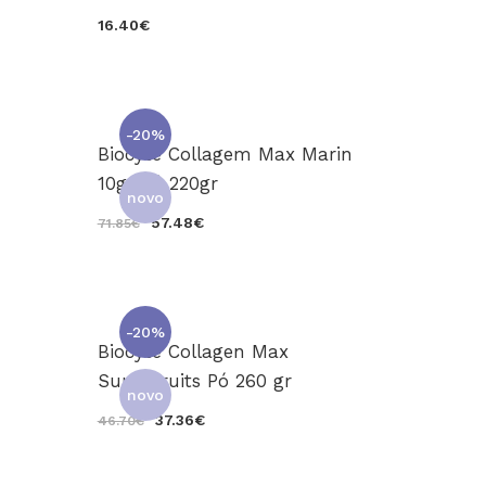
16.40€
-20%
Biocyte Collagem Max Marin
10gr Pó 220gr
novo
57.48€
71.85€
-20%
Biocyte Collagen Max
SuperFruits Pó 260 gr
novo
37.36€
46.70€