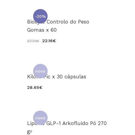
-20%
Biocyte Controlo do Peso
Gomas x 60
22.16€
27.70€
novo
Kilofit Pic x 30 cápsulas
28.65€
novo
LipoPic GLP-1 Arkofluido Pó 270
gr