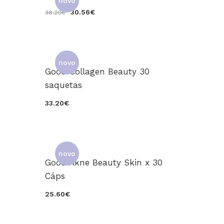
novo
30.56€
38.20€
novo
Good Collagen Beauty 30
saquetas
33.20€
novo
Good Akne Beauty Skin x 30
Cáps
25.60€