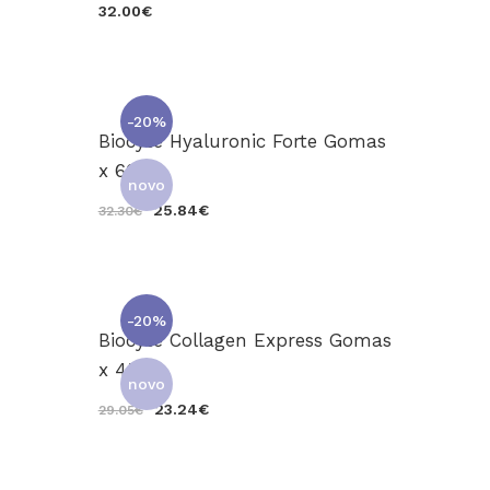
32.00€
-20%
Biocyte Hyaluronic Forte Gomas
x 60
novo
25.84€
32.30€
-20%
Biocyte Collagen Express Gomas
x 45
novo
23.24€
29.05€