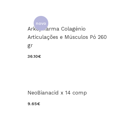
novo
Arkopharma Colagénio
Articulações e Músculos Pó 260
gr
36.10€
NeoBianacid x 14 comp
9.65€