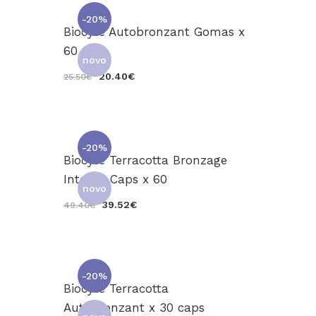
-20%
Biocyte Autobronzant Gomas x
60
novo
20.40€
25.50€
-20%
Biocyte Terracotta Bronzage
Intense Caps x 60
novo
39.52€
49.40€
-20%
Biocyte Terracotta
Autobronzant x 30 caps